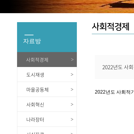
사회적경제
자료방
사회적경제
2022년도 사
도시재생
본문
마을공동체
2022년도 사회적
사회혁신
나라장터