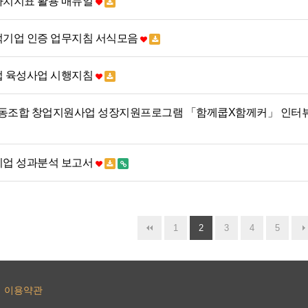
적가치지표 활용 매뉴얼
회적기업 인증 업무지침 서식모음
기업 육성사업 시행지침
등 협동조합 창업지원사업 성장지원프로그램 「함께쿱X함께커」 인터
적기업 성과분석 보고서
1
2
3
4
5
이용약관