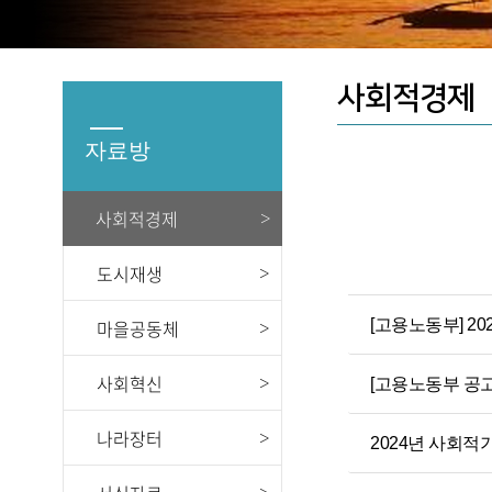
사회적경제
자료방
사회적경제
도시재생
[고용노동부] 2
마을공동체
사회혁신
[고용노동부 공고
나라장터
2024년 사회